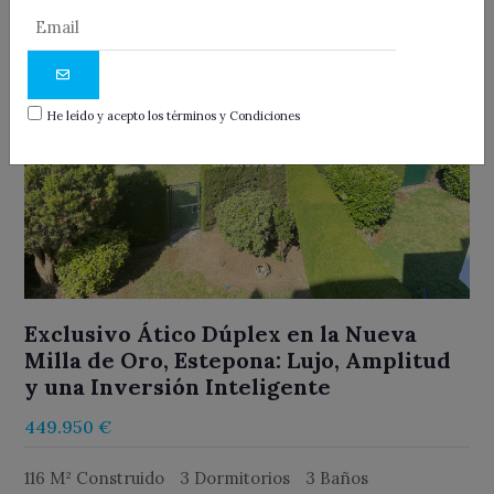
He leído y acepto los términos y Condiciones
Exclusivo Ático Dúplex en la Nueva
Milla de Oro, Estepona: Lujo, Amplitud
y una Inversión Inteligente
449.950 €
116 M² Construido
3 Dormitorios
3 Baños