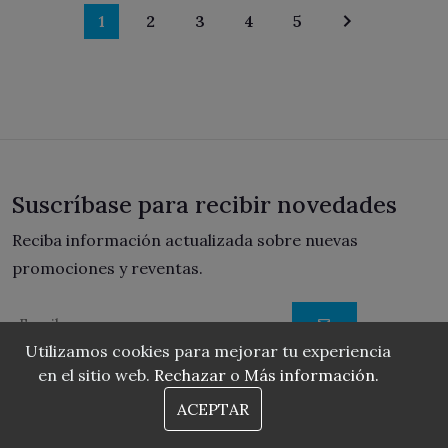
1
2
3
4
5
Suscríbase para recibir novedades
Reciba información actualizada sobre nuevas
promociones y reventas.
Utilizamos cookies para mejorar tu experiencia
He leído y acepto los términos y Condiciones
en el sitio web.
Rechazar
o
Más información.
ACEPTAR