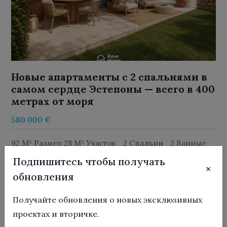
Новые апартаменты с 2 спальнями в
самом сердце Эстепоны — всего в 400
метрах от моря
580 000 €
92 M² Размер 28 M² Участок
2 Спальни
2 Ванные
Подпишитесь чтобы получать
×
обновления
Получайте обновления о новых эксклюзивных
проектах и вторичке.