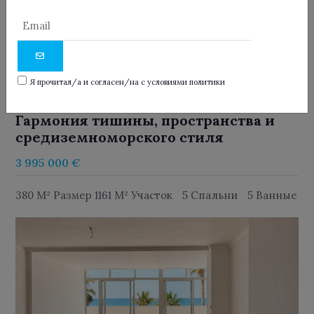
Я прочитал/a и согласен/на с условиями политики
Роскошная вилла в Эль-Мадроньяль:
Гармония тишины, пространства и
средиземноморского стиля
3 995 000 €
380 M² Размер 1161 M² Участок
5 Спальни
5 Ванные