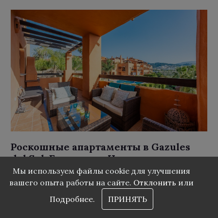
Роскошные апартаменты в Gazules
del Sol, Бенахавис: Идеальное
сочетание стиля и комфорта от
Мы используем файлы cookie для улучшения
Grupo Ibercosta
вашего опыта работы на сайте.
Отклонить
или
Подробнее.
ПРИНЯТЬ
549 000 €