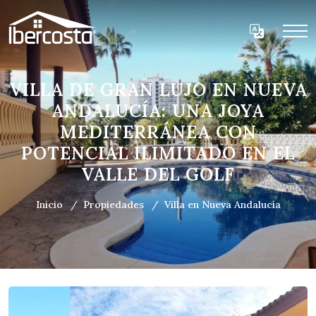
VILLA DE GRAN LUJO EN NUEVA
ANDALUCÍA: UNA JOYA
MEDITERRÁNEA CON
POTENCIAL ILIMITADO EN EL
VALLE DEL GOLF
Inicio
Propiedades
Villa en Nueva Andalucía