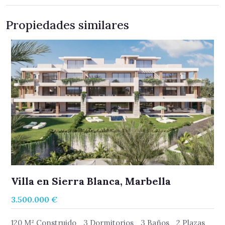
Propiedades similares
×
Suscríbase para recibir novedades
Reciba información actualizada sobre nuevas
Villa en Sierra Blanca, Marbella
promociones y reventas.
3.500.000 €
120 M² Construido
3 Dormitorios
3 Baños
2 Plazas