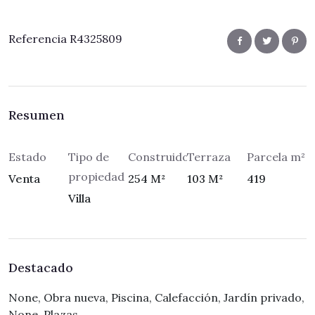
Referencia R4325809
Resumen
Estado
Tipo de
Construidos
Terraza
Parcela m²
propiedad
Venta
254 M²
103 M²
419
Villa
Destacado
None, Obra nueva, Piscina, Calefacción, Jardín privado,
None, Plazas