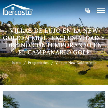
VILLAS DE LUJO EN LA NEW
GOLDEN MILE: EXCLUSIVIDAD Y
DISEÑO CONTEMPORÁNEO EN
EL CAMPANARIO GOLF
Inicio
Propiedades
Villa en New Golden Mile