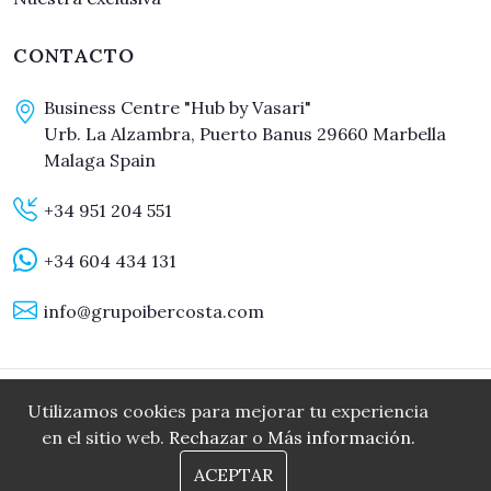
CONTACTO
Business Centre "Hub by Vasari"
Urb. La Alzambra, Puerto Banus 29660 Marbella
Malaga Spain
+34 951 204 551
+34 604 434 131
info@grupoibercosta.com
Utilizamos cookies para mejorar tu experiencia
Todos los derechos reservados. © 2008-2026 Grupo Ibercosta
en el sitio web.
Rechazar
o
Más información.
Sitio web desarrollado por OUNTI
ACEPTAR