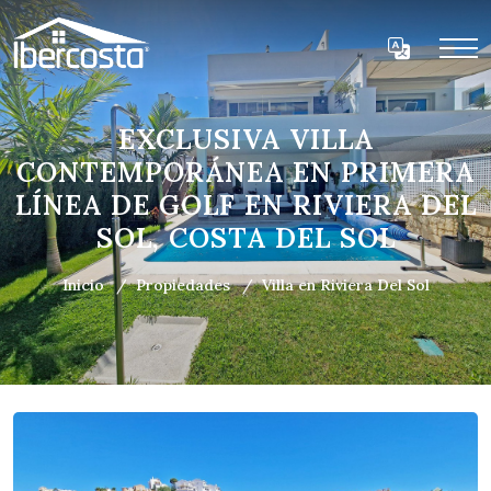
EXCLUSIVA VILLA
CONTEMPORÁNEA EN PRIMERA
LÍNEA DE GOLF EN RIVIERA DEL
SOL, COSTA DEL SOL
Inicio
Propiedades
Villa en Riviera Del Sol