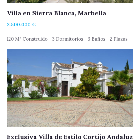
Reciba información actualizada sobre nuevas
promociones y reventas.
Villa en Sierra Blanca, Marbella
3.500.000 €
120 M² Construido
3 Dormitorios
3 Baños
2 Plazas
He leído y acepto los términos y Condiciones
Exclusiva Villa de Estilo Cortijo Andaluz